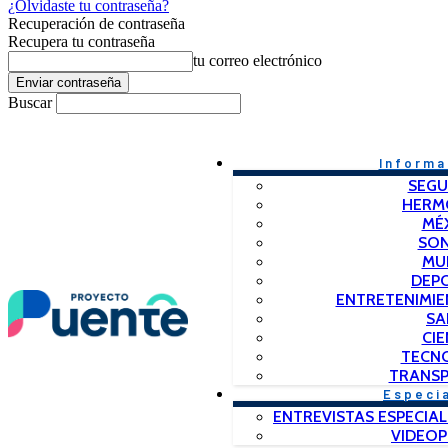
¿Olvidaste tu contraseña?
Recuperación de contraseña
Recupera tu contraseña
tu correo electrónico
Buscar
Informa
SEGU
HERM
MÉ
SO
MU
DEP
ENTRETENIMIE
SA
CIE
TECN
TRANSP
Especi
ENTREVISTAS ESPECIAL
VIDEO