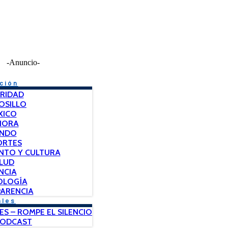
-Anuncio-
ción
RIDAD
OSILLO
XICO
NORA
NDO
ORTES
NTO Y CULTURA
LUD
NCIA
OLOGÍA
ARENCIA
ales
ES – ROMPE EL SILENCIO
PODCAST