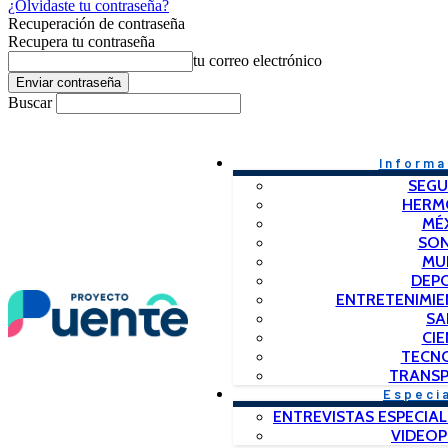
¿Olvidaste tu contraseña?
Recuperación de contraseña
Recupera tu contraseña
tu correo electrónico
Buscar
Informa
SEGU
HERM
MÉ
SO
MU
DEP
ENTRETENIMIE
SA
CIE
TECN
TRANSP
Especi
ENTREVISTAS ESPECIAL
VIDEO