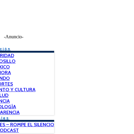
-Anuncio-
ción
RIDAD
OSILLO
XICO
NORA
NDO
ORTES
NTO Y CULTURA
LUD
NCIA
OLOGÍA
ARENCIA
ales
ES – ROMPE EL SILENCIO
PODCAST