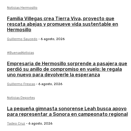
Noticias Hermosillo
Familia Villegas crea Tierra Viva, proyecto que
rescata abejas y promueve vida sustentable en
Hermosillo
Guillermo Saucedo
-
6 agosto, 2026
#BuenasNoticias
Empresaria de Hermosillo sorprende a pasajera que
perdió su anillo de compromiso en vuelo: le regala
uno nuevo para devolverle la esperanza
Guillermo Frescas
-
6 agosto, 2026
Noticias Deportes
La pequeña gimnasta sonorense Leah busca apoyo
para representar a Sonora en campeonato regional
Tadeo Cruz
-
6 agosto, 2026