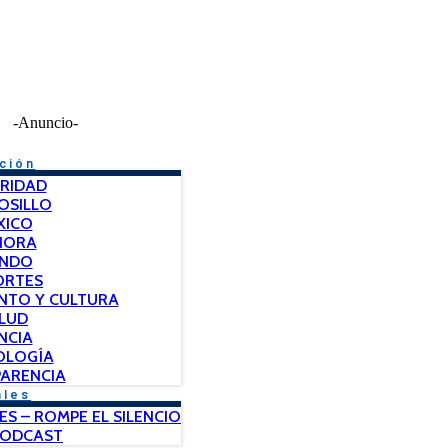
-Anuncio-
ción
RIDAD
OSILLO
XICO
NORA
NDO
ORTES
NTO Y CULTURA
LUD
NCIA
OLOGÍA
ARENCIA
ales
ES – ROMPE EL SILENCIO
PODCAST