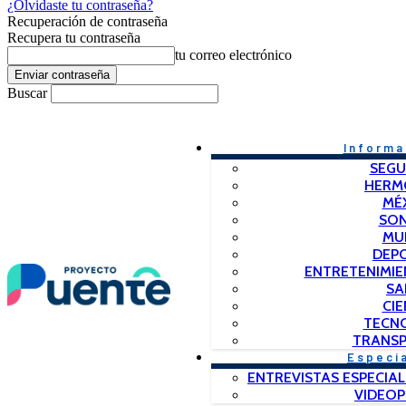
¿Olvidaste tu contraseña?
Recuperación de contraseña
Recupera tu contraseña
tu correo electrónico
Buscar
Informa
SEGU
HERM
MÉ
SO
MU
DEP
ENTRETENIMIE
SA
CIE
TECN
TRANSP
Especi
ENTREVISTAS ESPECIAL
VIDEO