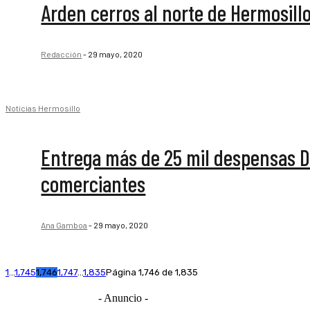
Arden cerros al norte de Hermosill
Redacción
-
29 mayo, 2020
Noticias Hermosillo
Entrega más de 25 mil despensas DI
comerciantes
Ana Gamboa
-
29 mayo, 2020
1
...
1,745
1,746
1,747
...
1,835
Página 1,746 de 1,835
- Anuncio -