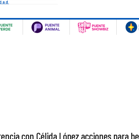
idad
ncia con Célida López acciones para be