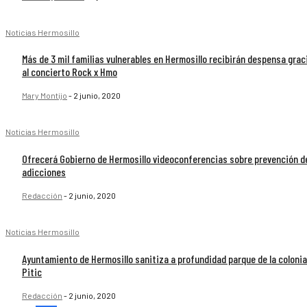
Noticias Hermosillo
Más de 3 mil familias vulnerables en Hermosillo recibirán despensa grac
al concierto Rock x Hmo
Mary Montijo
-
2 junio, 2020
Noticias Hermosillo
Ofrecerá Gobierno de Hermosillo videoconferencias sobre prevención d
adicciones
Redacción
-
2 junio, 2020
Noticias Hermosillo
Ayuntamiento de Hermosillo sanitiza a profundidad parque de la colonia
Pitic
Redacción
-
2 junio, 2020