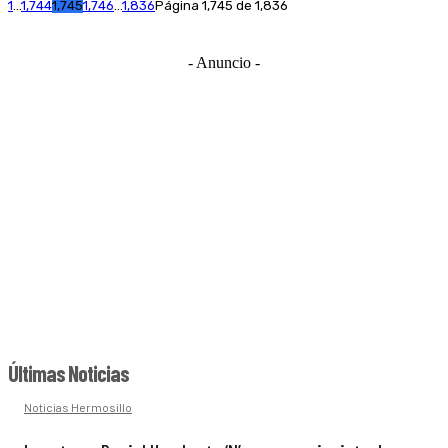
1
...
1,744
1,745
1,746
...
1,836
Página 1,745 de 1,836
- Anuncio -
Últimas Noticias
Noticias Hermosillo