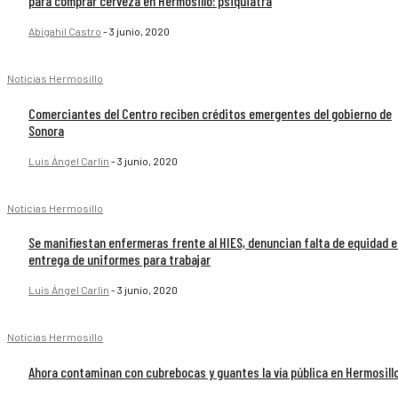
para comprar cerveza en Hermosillo: psiquiatra
Abigahil Castro
-
3 junio, 2020
Noticias Hermosillo
Comerciantes del Centro reciben créditos emergentes del gobierno de
Sonora
Luis Ángel Carlin
-
3 junio, 2020
Noticias Hermosillo
Se manifiestan enfermeras frente al HIES, denuncian falta de equidad 
entrega de uniformes para trabajar
Luis Ángel Carlin
-
3 junio, 2020
Noticias Hermosillo
Ahora contaminan con cubrebocas y guantes la vía pública en Hermosill