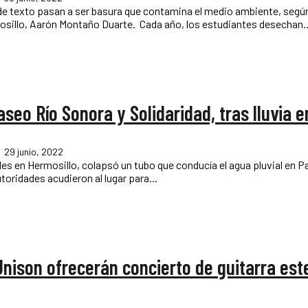
s de texto pasan a ser basura que contamina el medio ambiente, segú
subdirector de Fomento Ambiental y Cambio Climático de Hermosillo, Aarón Montaño Duarte. Cada año, los estudiantes desechan
seo Río Sonora y Solidaridad, tras lluvia e
29 junio, 2022
oles en Hermosillo, colapsó un tubo que conducía el agua pluvial en 
las autoridades acudieron al lugar para...
nison ofrecerán concierto de guitarra est