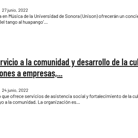
27 junio, 2022
 en Música de la Universidad de Sonora (Unison) ofrecerán un concier
ro del Museo de la Unison este lunes 27 a las 20:00 horas. 'Del tango al huapango'...
icio a la comunidad y desarrollo de la cu
iones a empresas,...
24 junio, 2022
ue ofrece servicios de asistencia social y fortalecimiento de la cu
ánimo de lucro, y este año cumple su treinta aniversario en apoyo a la comunidad. La organización es...