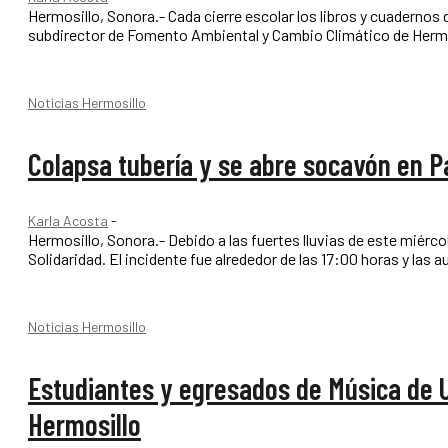
Hermosillo, Sonora.- Cada cierre escolar los libros y cuaderno
Noticias Hermosillo
Colapsa tubería y se abre socavón en Pa
Karla Acosta
-
Hermosillo, Sonora.- Debido a las fuertes lluvias de este miérc
Solidaridad. El incidente fue alrededor de las 17:00 horas y 
Noticias Hermosillo
Estudiantes y egresados de Música de U
Hermosillo