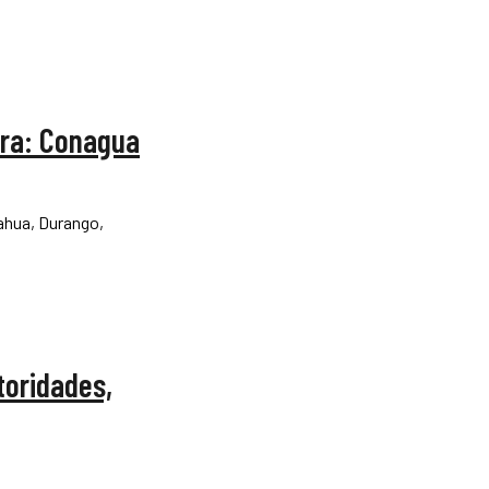
ora: Conagua
uahua, Durango,
toridades,