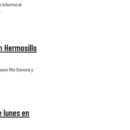
n informó el
...
n Hermosillo
Paseo Río Sonora y
e lunes en