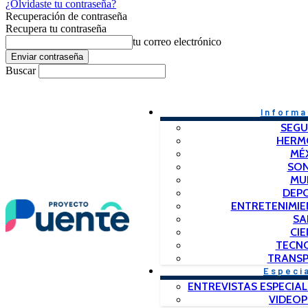
¿Olvidaste tu contraseña?
Recuperación de contraseña
Recupera tu contraseña
tu correo electrónico
Buscar
Informa
SEGU
HERM
MÉ
SO
MU
DEP
ENTRETENIMIE
SA
CIE
TECN
TRANSP
Especi
ENTREVISTAS ESPECIAL
VIDEO