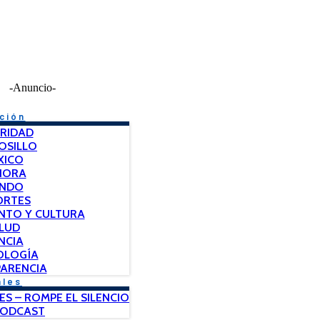
-Anuncio-
ción
RIDAD
OSILLO
XICO
NORA
NDO
ORTES
NTO Y CULTURA
LUD
NCIA
OLOGÍA
ARENCIA
ales
ES – ROMPE EL SILENCIO
PODCAST