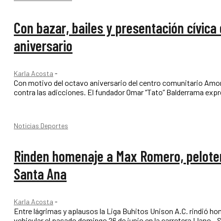
Con bazar, bailes y presentación cívica
aniversario
Karla Acosta
-
Con motivo del octavo aniversario del centro comunitario Amor y
contra las adicciones. El fundador Omar “Tato” Bald
Noticias Deportes
Rinden homenaje a Max Romero, peloteri
Santa Ana
Karla Acosta
-
Entre lágrimas y aplausos la Liga Buhitos Unison A.C. rindió h