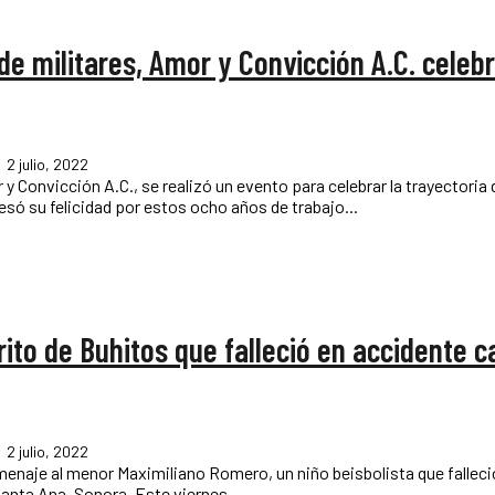
 de militares, Amor y Convicción A.C. celeb
2 julio, 2022
 Convicción A.C., se realizó un evento para celebrar la trayectoria 
errama expresó su felicidad por estos ocho años de trabajo...
to de Buhitos que falleció en accidente c
2 julio, 2022
omenaje al menor Maximiliano Romero, un niño beisbolista que falleci
vehicular el pasado domingo 26 de junio en la carretera Llano - Santa Ana, Sonora. Este viernes...