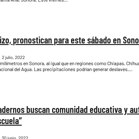
nizo, pronostican para este sábado en Son
2 julio, 2022
 milímetros en Sonora, al igual que en regiones como Chiapas, Chih
Guanajuato, Michoacán y Sinaloa, según informó la Comisión Nacional del Agua. Las precipitaciones podrían generar deslaves,...
uadernos buscan comunidad educativa y au
scuela”
30 junio, 2022