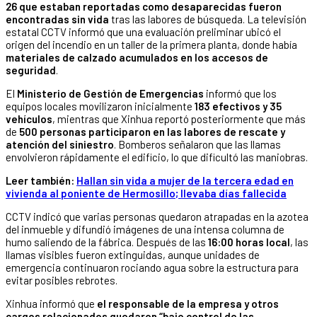
26 que estaban reportadas como desaparecidas fueron
encontradas sin vida
tras las labores de búsqueda. La televisión
estatal CCTV informó que una evaluación preliminar ubicó el
origen del incendio en un taller de la primera planta, donde había
materiales de calzado acumulados en los accesos de
seguridad
.
El
Ministerio de Gestión de Emergencias
informó que los
equipos locales movilizaron inicialmente
183 efectivos y 35
vehículos
, mientras que Xinhua reportó posteriormente que más
de
500 personas participaron en las labores de rescate y
atención del siniestro
. Bomberos señalaron que las llamas
envolvieron rápidamente el edificio, lo que dificultó las maniobras.
Leer también:
Hallan sin vida a mujer de la tercera edad en
vivienda al poniente de Hermosillo; llevaba días fallecida
CCTV indicó que varias personas quedaron atrapadas en la azotea
del inmueble y difundió imágenes de una intensa columna de
humo saliendo de la fábrica. Después de las
16:00 horas local
, las
llamas visibles fueron extinguidas, aunque unidades de
emergencia continuaron rociando agua sobre la estructura para
evitar posibles rebrotes.
Xinhua informó que
el responsable de la empresa y otros
cargos relacionados quedaron “bajo control de las