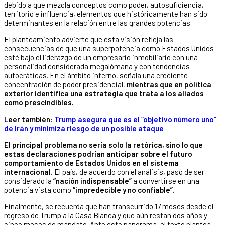
debido a que mezcla conceptos como poder, autosuficiencia,
territorio e influencia, elementos que históricamente han sido
determinantes en la relación entre las grandes potencias.
El planteamiento advierte que esta visión refleja las
consecuencias de que una superpotencia como Estados Unidos
esté bajo el liderazgo de un empresario inmobiliario con una
personalidad considerada megalómana y con tendencias
autocráticas. En el ámbito interno, señala una creciente
concentración de poder presidencial,
mientras que en política
exterior identifica una estrategia que trata a los aliados
como prescindibles.
Leer también:
Trump asegura que es el “objetivo número uno”
de Irán y minimiza riesgo de un posible ataque
El principal problema no sería solo la retórica, sino lo que
estas declaraciones podrían anticipar sobre el futuro
comportamiento de Estados Unidos en el sistema
internacional.
El país, de acuerdo con el análisis, pasó de ser
considerado la
“nación indispensable”
a convertirse en una
potencia vista como
“impredecible y no confiable”.
Finalmente, se recuerda que han transcurrido 17 meses desde el
regreso de Trump a la Casa Blanca y que aún restan dos años y
cinco meses de mandato. Ante este panorama, el texto plantea