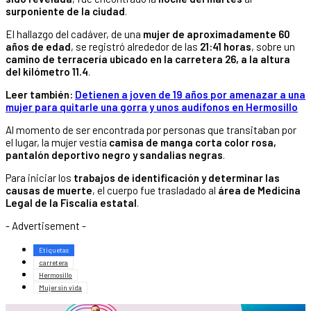
surponiente de la ciudad
.
El hallazgo del cadáver, de una
mujer de aproximadamente 60
años de edad
, se registró alrededor de las
21:41 horas
, sobre un
camino de terracería ubicado en la carretera 26, a la altura
del kilómetro 11.4
.
Leer también:
Detienen a joven de 19 años por amenazar a una
mujer para quitarle una gorra y unos audífonos en Hermosillo
Al momento de ser encontrada por personas que transitaban por
el lugar, la mujer vestía
camisa de manga corta color rosa,
pantalón deportivo negro y sandalias negras
.
Para iniciar los
trabajos de identificación y determinar las
causas de muerte
, el cuerpo fue trasladado al
área de Medicina
Legal de la Fiscalía estatal
.
- Advertisement -
Etiquetas
carretera
Hermosillo
Mujer sin vida