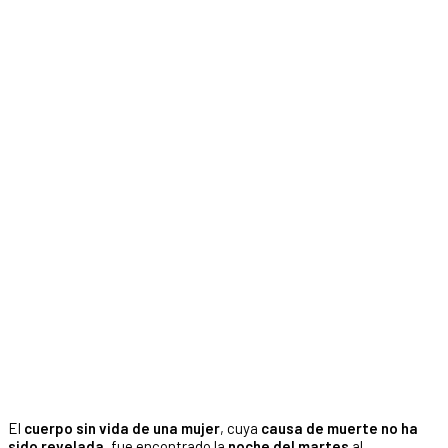
El
cuerpo sin vida de una mujer
, cuya
causa de muerte no ha
sido revelada
, fue encontrado la
noche del martes
al