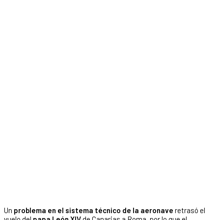
Un
problema en el sistema técnico de la aeronave
retrasó el
vuelo del
papa León XIV
de Canarias a Roma, por lo que el