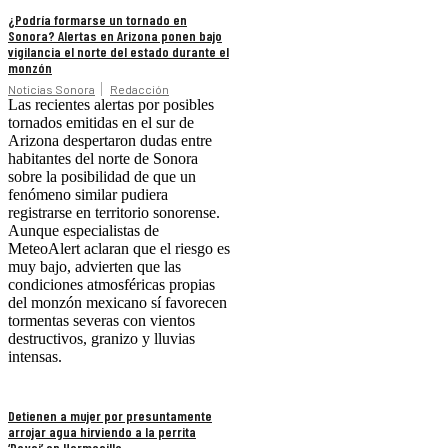
¿Podría formarse un tornado en
Sonora? Alertas en Arizona ponen bajo
vigilancia el norte del estado durante el
monzón
Noticias Sonora
Redacción
Las recientes alertas por posibles
tornados emitidas en el sur de
Arizona despertaron dudas entre
habitantes del norte de Sonora
sobre la posibilidad de que un
fenómeno similar pudiera
registrarse en territorio sonorense.
Aunque especialistas de
MeteoAlert aclaran que el riesgo es
muy bajo, advierten que las
condiciones atmosféricas propias
del monzón mexicano sí favorecen
tormentas severas con vientos
destructivos, granizo y lluvias
intensas.
Detienen a mujer por presuntamente
arrojar agua hirviendo a la perrita
‘Deysi’ en Hermosillo