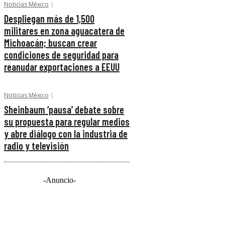
Noticias México
Despliegan más de 1,500
militares en zona aguacatera de
Michoacán; buscan crear
condiciones de seguridad para
reanudar exportaciones a EEUU
Noticias México
Sheinbaum ‘pausa’ debate sobre
su propuesta para regular medios
y abre diálogo con la industria de
radio y televisión
-Anuncio-