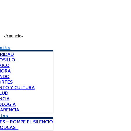
-Anuncio-
ción
RIDAD
OSILLO
XICO
NORA
NDO
ORTES
NTO Y CULTURA
LUD
NCIA
OLOGÍA
ARENCIA
ales
ES – ROMPE EL SILENCIO
PODCAST