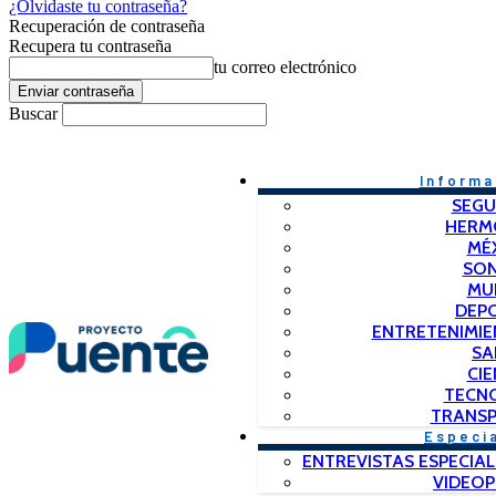
¿Olvidaste tu contraseña?
Recuperación de contraseña
Recupera tu contraseña
tu correo electrónico
Buscar
Informa
SEGU
HERM
MÉ
SO
MU
DEP
ENTRETENIMIE
SA
CIE
TECN
TRANSP
Especi
ENTREVISTAS ESPECIAL
VIDEO