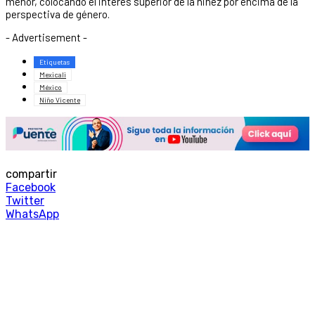
menor, colocando el interés superior de la niñez por encima de la
perspectiva de género.
- Advertisement -
Etiquetas
Mexicali
México
Niño Vicente
compartir
Facebook
Twitter
WhatsApp