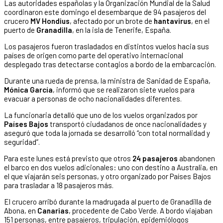
Las autoridades españolas y la Organización Mundial de la Salud
coordinaron este domingo el desembarque de 94 pasajeros del
crucero
MV Hondius
, afectado por un brote de
hantavirus
, en el
puerto de
Granadilla
, en la isla de Tenerife, España.
Los pasajeros fueron trasladados en distintos vuelos hacia sus
países de origen como parte del operativo internacional
desplegado tras detectarse contagios a bordo de la embarcación.
Durante una rueda de prensa, la ministra de Sanidad de España,
Mónica García
, informó que se realizaron siete vuelos para
evacuar a personas de ocho nacionalidades diferentes.
La funcionaria detalló que uno de los vuelos organizados por
Países Bajos
transportó ciudadanos de once nacionalidades y
aseguró que toda la jornada se desarrolló “con total normalidad y
seguridad”.
Para este lunes está previsto que otros
24 pasajeros
abandonen
el barco en dos vuelos adicionales: uno con destino a Australia, en
el que viajarán seis personas, y otro organizado por Países Bajos
para trasladar a 18 pasajeros más.
El crucero arribó durante la madrugada al puerto de Granadilla de
Abona, en
Canarias
, procedente de Cabo Verde. A bordo viajaban
151 personas, entre pasajeros, tripulación, epidemiólogos