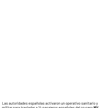
Las autoridades españolas activaron un operativo sanitario y
militar para trasladar a 14 pasajeros españoles del crucero
MV