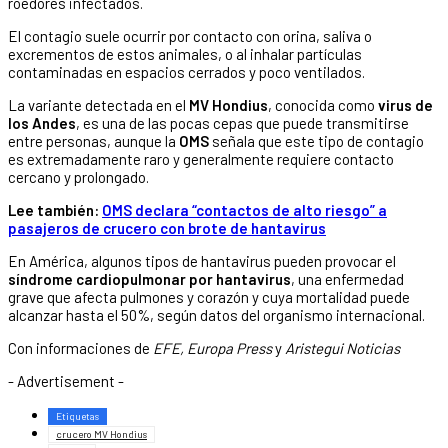
roedores infectados.
El contagio suele ocurrir por contacto con orina, saliva o
excrementos de estos animales, o al inhalar partículas
contaminadas en espacios cerrados y poco ventilados.
La variante detectada en el
MV Hondius
, conocida como
virus de
los Andes
, es una de las pocas cepas que puede transmitirse
entre personas, aunque la
OMS
señala que este tipo de contagio
es extremadamente raro y generalmente requiere contacto
cercano y prolongado.
Lee también:
OMS declara “contactos de alto riesgo” a
pasajeros de crucero con brote de hantavirus
En América, algunos tipos de hantavirus pueden provocar el
síndrome cardiopulmonar por hantavirus
, una enfermedad
grave que afecta pulmones y corazón y cuya mortalidad puede
alcanzar hasta el 50%, según datos del organismo internacional.
Con informaciones de
EFE, Europa Press
y
Aristegui Noticias
- Advertisement -
Etiquetas
crucero MV Hondius