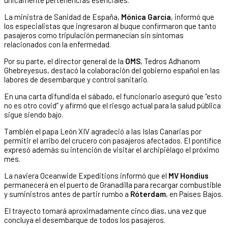
La ministra de Sanidad de España,
Mónica García
, informó que
los especialistas que ingresaron al buque confirmaron que tanto
pasajeros como tripulación permanecían sin síntomas
relacionados con la enfermedad.
Por su parte, el director general de la
OMS
, Tedros Adhanom
Ghebreyesus, destacó la colaboración del gobierno español en las
labores de desembarque y control sanitario.
En una carta difundida el sábado, el funcionario aseguró que “esto
no es otro covid” y afirmó que el riesgo actual para la salud pública
sigue siendo bajo.
También el papa León XIV agradeció a las Islas Canarias por
permitir el arribo del crucero con pasajeros afectados. El pontífice
expresó además su intención de visitar el archipiélago el próximo
mes.
La naviera Oceanwide Expeditions informó que el
MV Hondius
permanecerá en el puerto de Granadilla para recargar combustible
y suministros antes de partir rumbo a
Róterdam
, en Países Bajos.
El trayecto tomará aproximadamente cinco días, una vez que
concluya el desembarque de todos los pasajeros.