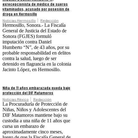
exrecepcionista de médico de sueros
vitaminados, acusado por posesión de
droga en Hermosillo
Noticias Hermosillo
Redacción
Hermosillo, Sonora.- La Fiscalía
General de Justicia del Estado de
Sonora (FGJES) formuló
imputación contra Daniel
Humberto “N”, de 43 años, por su
probable responsabilidad en delitos
contra la salud, luego de ser
detenido en flagrancia en la colonia
Jacinto López, en Hermosillo.
Niña de 11 años embarazada queda bajo
protección del DIF Matamoros
Noticias México
Redacción
La Procuraduría de Protección de
Niñas, Niños y Adolescentes del
DIF Matamoros mantiene bajo su
custodia a una niña de 11 años que
cursa un embarazo de
aproximadamente cinco meses,
luego de que la Fiscalía General de