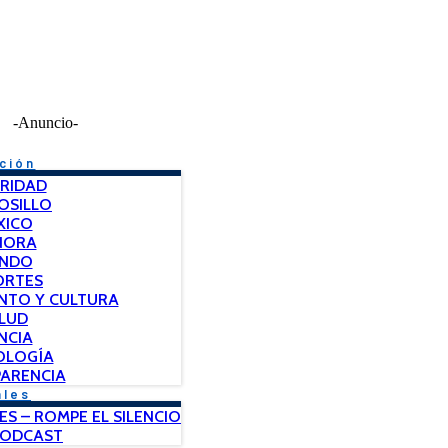
-Anuncio-
ción
RIDAD
OSILLO
XICO
NORA
NDO
ORTES
NTO Y CULTURA
LUD
NCIA
OLOGÍA
ARENCIA
ales
ES – ROMPE EL SILENCIO
PODCAST