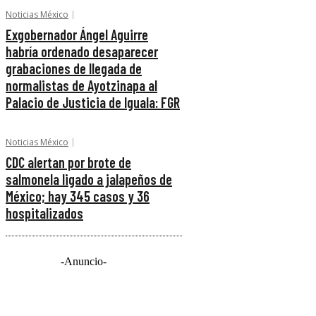
Noticias México
Exgobernador Ángel Aguirre
habría ordenado desaparecer
grabaciones de llegada de
normalistas de Ayotzinapa al
Palacio de Justicia de Iguala: FGR
Noticias México
CDC alertan por brote de
salmonela ligado a jalapeños de
México; hay 345 casos y 36
hospitalizados
-Anuncio-