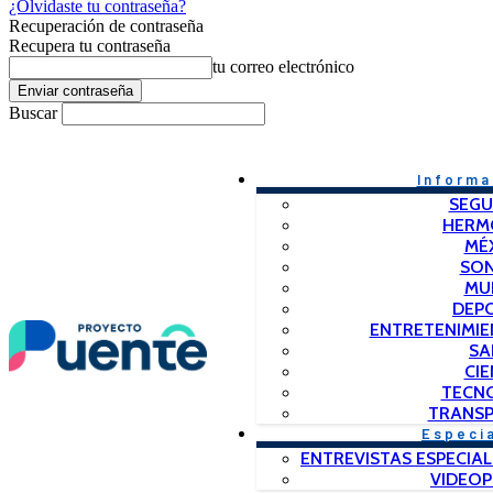
¿Olvidaste tu contraseña?
Recuperación de contraseña
Recupera tu contraseña
tu correo electrónico
Buscar
Informa
SEGU
HERM
MÉ
SO
MU
DEP
ENTRETENIMIE
SA
CIE
TECN
TRANSP
Especi
ENTREVISTAS ESPECIAL
VIDEO