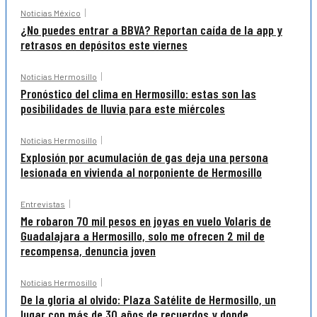
Noticias México
¿No puedes entrar a BBVA? Reportan caída de la app y
retrasos en depósitos este viernes
Noticias Hermosillo
Pronóstico del clima en Hermosillo: estas son las
posibilidades de lluvia para este miércoles
Noticias Hermosillo
Explosión por acumulación de gas deja una persona
lesionada en vivienda al norponiente de Hermosillo
Entrevistas
Me robaron 70 mil pesos en joyas en vuelo Volaris de
Guadalajara a Hermosillo, solo me ofrecen 2 mil de
recompensa, denuncia joven
Noticias Hermosillo
De la gloria al olvido: Plaza Satélite de Hermosillo, un
lugar con más de 30 años de recuerdos y donde