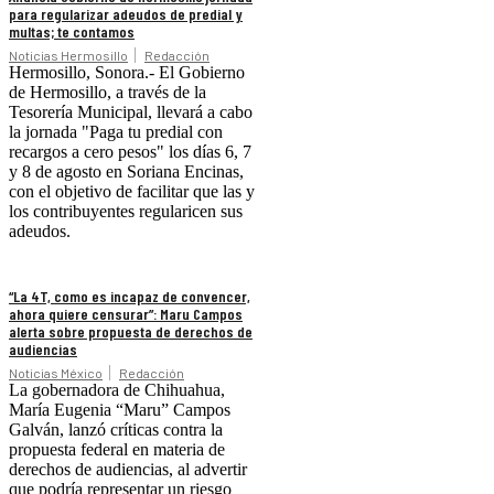
para regularizar adeudos de predial y
multas; te contamos
Noticias Hermosillo
Redacción
Hermosillo, Sonora.- El Gobierno
de Hermosillo, a través de la
Tesorería Municipal, llevará a cabo
la jornada "Paga tu predial con
recargos a cero pesos" los días 6, 7
y 8 de agosto en Soriana Encinas,
con el objetivo de facilitar que las y
los contribuyentes regularicen sus
adeudos.
“La 4T, como es incapaz de convencer,
ahora quiere censurar”: Maru Campos
alerta sobre propuesta de derechos de
audiencias
Noticias México
Redacción
La gobernadora de Chihuahua,
María Eugenia “Maru” Campos
Galván, lanzó críticas contra la
propuesta federal en materia de
derechos de audiencias, al advertir
que podría representar un riesgo