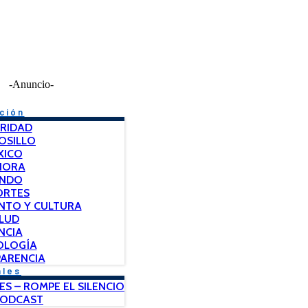
-Anuncio-
ción
RIDAD
OSILLO
XICO
NORA
NDO
ORTES
NTO Y CULTURA
LUD
NCIA
OLOGÍA
ARENCIA
ales
ES – ROMPE EL SILENCIO
PODCAST