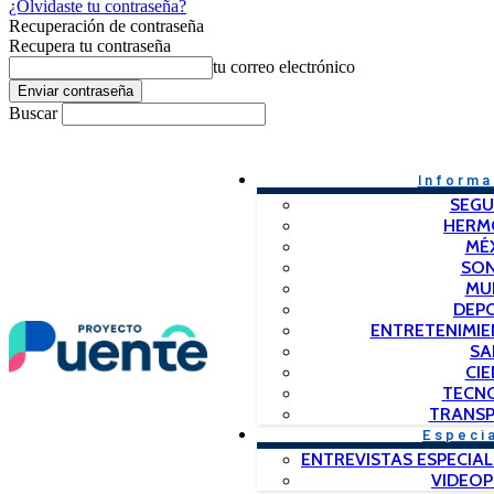
¿Olvidaste tu contraseña?
Recuperación de contraseña
Recupera tu contraseña
tu correo electrónico
Buscar
Informa
SEGU
HERM
MÉ
SO
MU
DEP
ENTRETENIMIE
SA
CIE
TECN
TRANSP
Especi
ENTREVISTAS ESPECIAL
VIDEO