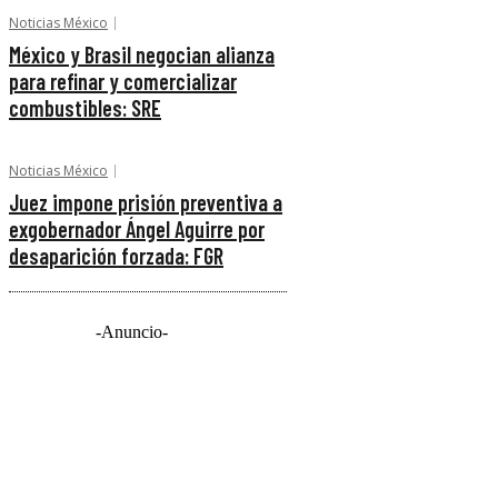
Noticias México
México y Brasil negocian alianza
para refinar y comercializar
combustibles: SRE
Noticias México
Juez impone prisión preventiva a
exgobernador Ángel Aguirre por
desaparición forzada: FGR
-Anuncio-