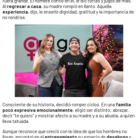
fuera grande. El hombre confió en él, le dio tortas y jugos de más.
Al
regresar a casa
, su madre rompió en llanto. Aquella
experiencia
, dijo, le enseñó dignidad, gratitud y la importancia de
no rendirse.
Consciente de su historia, decidió romper ciclos. En una
familia
poco expresiva emocionalmente
, eligió ser distinto: abrazar,
decir “te quiero” y mostrar afecto a su madre y a su abuela, a quien
lleva tatuada.
Aunque reconoce que creció con la idea de que los hombres no
lloran, encontró en el
entrenamiento
su espacio de
desahogo
y