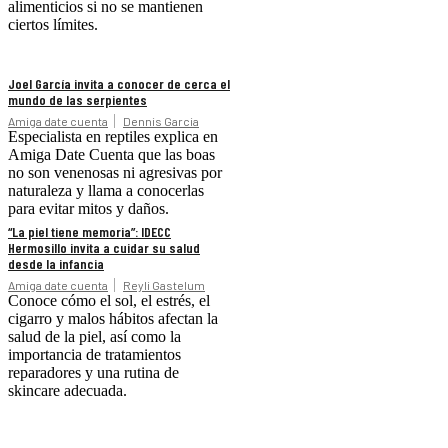
alimenticios si no se mantienen
ciertos límites.
Joel García invita a conocer de cerca el
mundo de las serpientes
Amiga date cuenta
Dennis Garcia
Especialista en reptiles explica en
Amiga Date Cuenta que las boas
no son venenosas ni agresivas por
naturaleza y llama a conocerlas
para evitar mitos y daños.
“La piel tiene memoria”: IDECC
Hermosillo invita a cuidar su salud
desde la infancia
Amiga date cuenta
Reyli Gastelum
Conoce cómo el sol, el estrés, el
cigarro y malos hábitos afectan la
salud de la piel, así como la
importancia de tratamientos
reparadores y una rutina de
skincare adecuada.