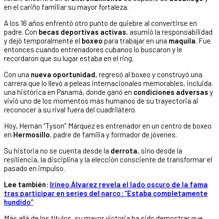
en el cariño familiar su mayor fortaleza.
A los 16 años enfrentó otro punto de quiebre al convertirse en
padre. Con
becas deportivas activas
, asumió la responsabilidad
y dejó temporalmente el
boxeo
para trabajar en una
maquila
. Fue
entonces cuando entrenadores cubanos lo buscaron y le
recordaron que su lugar estaba en el ring.
Con una
nueva oportunidad
, regresó al boxeo y construyó una
carrera que lo llevó a peleas internacionales memorables, incluida
una histórica en Panamá, donde ganó en
condiciones adversas
y
vivió uno de los momentos más humanos de su trayectoria al
reconocer a su rival fuera del cuadrilátero.
Hoy, Hernán “Tyson” Márquez es entrenador en un centro de boxeo
en
Hermosillo
, padre de familia y formador de jóvenes.
Su historia no se cuenta desde la
derrota
, sino desde la
resiliencia, la disciplina y la elección consciente de transformar el
pasado en impulso.
Lee también:
Irineo Álvarez revela el lado oscuro de la fama
tras participar en series del narco: “Estaba completamente
hundido”
Más allá de los títulos, su mayor victoria ha sido demostrar que