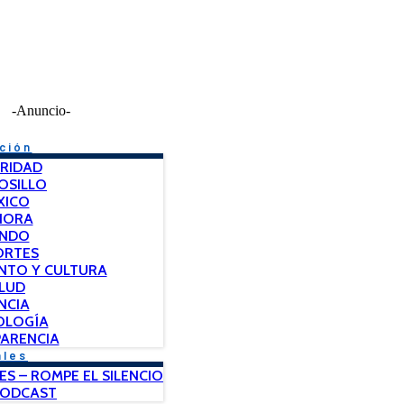
-Anuncio-
ción
RIDAD
OSILLO
XICO
NORA
NDO
ORTES
NTO Y CULTURA
LUD
NCIA
OLOGÍA
ARENCIA
ales
ES – ROMPE EL SILENCIO
PODCAST