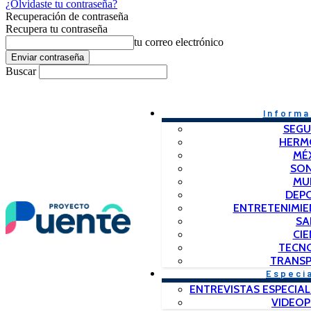
¿Olvidaste tu contraseña?
Recuperación de contraseña
Recupera tu contraseña
tu correo electrónico
Buscar
Informa
SEGU
HERM
MÉ
SO
MU
DEP
ENTRETENIMIE
SA
CIE
TECN
TRANSP
Especi
ENTREVISTAS ESPECIAL
VIDEO