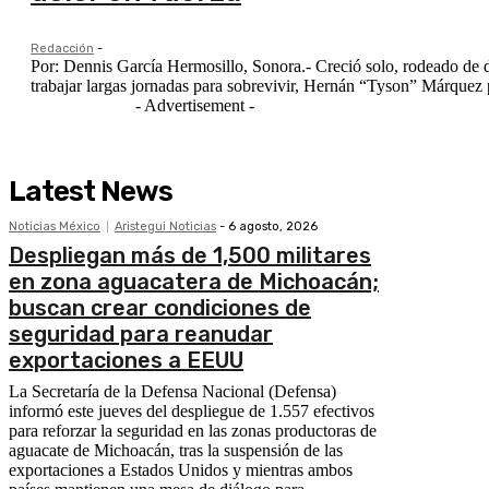
Redacción
-
Por: Dennis García Hermosillo, Sonora.- Creció solo, rodeado de drogas, carencias y calles difíciles. Sin la presencia de su padre y con una madre que debía
trabajar largas jornadas para sobrevivir, Hernán “Tyson” Márquez p
- Advertisement -
Latest News
Noticias México
Aristegui Noticias
-
6 agosto, 2026
Despliegan más de 1,500 militares
en zona aguacatera de Michoacán;
buscan crear condiciones de
seguridad para reanudar
exportaciones a EEUU
La Secretaría de la Defensa Nacional (Defensa)
informó este jueves del despliegue de 1.557 efectivos
para reforzar la seguridad en las zonas productoras de
aguacate de Michoacán, tras la suspensión de las
exportaciones a Estados Unidos y mientras ambos