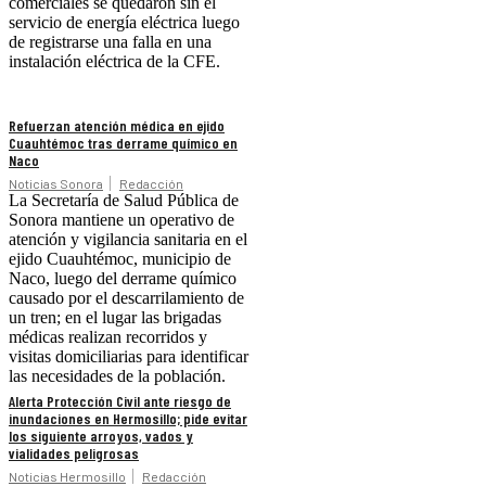
comerciales se quedaron sin el
servicio de energía eléctrica luego
de registrarse una falla en una
instalación eléctrica de la CFE.
Refuerzan atención médica en ejido
Cuauhtémoc tras derrame químico en
Naco
Noticias Sonora
Redacción
La Secretaría de Salud Pública de
Sonora mantiene un operativo de
atención y vigilancia sanitaria en el
ejido Cuauhtémoc, municipio de
Naco, luego del derrame químico
causado por el descarrilamiento de
un tren; en el lugar las brigadas
médicas realizan recorridos y
visitas domiciliarias para identificar
las necesidades de la población.
Alerta Protección Civil ante riesgo de
inundaciones en Hermosillo; pide evitar
los siguiente arroyos, vados y
vialidades peligrosas
Noticias Hermosillo
Redacción