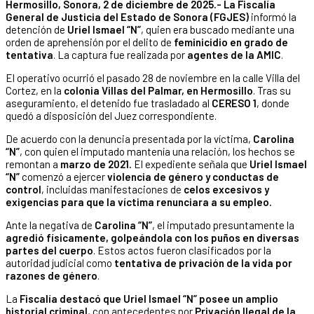
Hermosillo, Sonora, 2 de diciembre de 2025.- La Fiscalía
General de Justicia del Estado de Sonora (FGJES)
informó la
detención de
Uriel Ismael “N”
, quien era buscado mediante una
orden de aprehensión por el delito de
feminicidio en grado de
tentativa
. La captura fue realizada por
agentes de la
AMIC
.
El operativo ocurrió el pasado 28 de noviembre en la calle Villa del
Cortez, en la
colonia Villas del Palmar, en
Hermosillo
. Tras su
aseguramiento, el detenido fue trasladado al
CERESO 1
, donde
quedó a disposición del Juez correspondiente.
De acuerdo con la denuncia presentada por la víctima,
Carolina
“N”
, con quien el imputado mantenía una relación, los hechos se
remontan a
marzo de 2021.
El expediente señala que
Uriel Ismael
“N”
comenzó a ejercer
violencia de género y conductas de
control
, incluidas manifestaciones de
celos excesivos y
exigencias para que la víctima renunciara a su empleo.
Ante la negativa de
Carolina “N”
, el imputado presuntamente la
agredió físicamente, golpeándola con los puños en diversas
partes del cuerpo
. Estos actos fueron clasificados por la
autoridad judicial como
tentativa de privación de la vida por
razones de género
.
La
Fiscalía destacó que Uriel Ismael “N” posee un
amplio
historial criminal
, con antecedentes por
Privación Ilegal de la