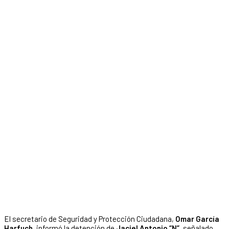
El secretario de Seguridad y Protección Ciudadana,
Omar García
Harfuch
, informó la detención de
Jaciel Antonio “N”
, señalado