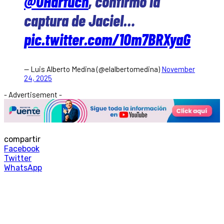
@OHarfuch
, confirmó la
captura de Jaciel…
pic.twitter.com/1Om7BRXyaG
— Luis Alberto Medina (@elalbertomedina)
November
24, 2025
- Advertisement -
compartir
Facebook
Twitter
WhatsApp