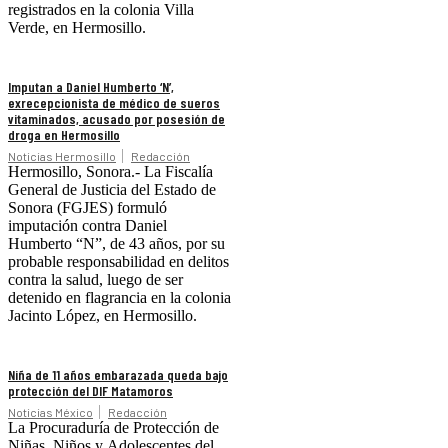
registrados en la colonia Villa
Verde, en Hermosillo.
Imputan a Daniel Humberto ‘N’,
exrecepcionista de médico de sueros
vitaminados, acusado por posesión de
droga en Hermosillo
Noticias Hermosillo
Redacción
Hermosillo, Sonora.- La Fiscalía
General de Justicia del Estado de
Sonora (FGJES) formuló
imputación contra Daniel
Humberto “N”, de 43 años, por su
probable responsabilidad en delitos
contra la salud, luego de ser
detenido en flagrancia en la colonia
Jacinto López, en Hermosillo.
Niña de 11 años embarazada queda bajo
protección del DIF Matamoros
Noticias México
Redacción
La Procuraduría de Protección de
Niñas, Niños y Adolescentes del