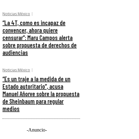
Noticias México
“La 4T, como es incapaz de
convencer, ahora quiere
censurar”: Maru Campos alerta
sobre propuesta de derechos de
audiencias
Noticias México
“Es un traje a la medida de un
Estado autoritario”, acusa
Manuel Añorve sobre la propuesta
de Sheinbaum para regular
medios
-Anuncio-