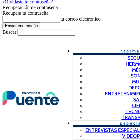
¿Olvidaste tu contraseña?
Recuperación de contraseña
Recupera tu contraseña
tu correo electrónico
Buscar
Informa
SEGU
HERM
MÉ
SO
MU
DEP
ENTRETENIMIE
SA
CIE
TECN
TRANSP
Especi
ENTREVISTAS ESPECIAL
VIDEO