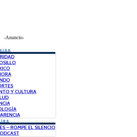
-Anuncio-
ción
RIDAD
OSILLO
XICO
NORA
NDO
ORTES
NTO Y CULTURA
LUD
NCIA
OLOGÍA
ARENCIA
ales
ES – ROMPE EL SILENCIO
PODCAST