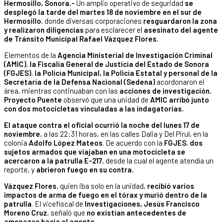
Hermosillo, Sonora.-
Un amplio operativo de seguridad
se
desplegó la tarde del martes 18 de noviembre en el sur de
Hermosillo
, donde diversas corporaciones
resguardaron la zona
y realizaron diligencias
para esclarecer el
asesinato del agente
de Tránsito Municipal Rafael Vázquez Flores.
Elementos de la
Agencia Ministerial de Investigación Criminal
(AMIC)
,
la Fiscalía General de Justicia del Estado de Sonora
(FGJES)
,
la Policía Municipal, la Policía Estatal y personal de la
Secretaría de la Defensa Nacional (Sedena)
acordonaron el
área, mientras continuaban con las
acciones de investigación.
Proyecto Puente
observó que una unidad de
AMIC arribó junto
con dos motocicletas vinculadas a las indagatorias.
El ataque contra el oficial ocurrió la noche del lunes 17 de
noviembre
, a las 22:31 horas, en las calles Dalia y Del Pirul, en la
colonia
Adolfo López Mateos
. De acuerdo con la
FGJES
,
dos
sujetos armados que viajaban en una motocicleta se
acercaron a la patrulla E-217
, desde la cual el agente atendía un
reporte, y
abrieron fuego en su contra.
Vázquez Flores
, quien iba solo en la unidad,
recibió varios
impactos de arma de fuego en el tórax y murió dentro de la
patrulla
. El vicefiscal de
Investigaciones, Jesús Francisco
Moreno Cruz
, señaló que
no existían
antecedentes de
amenazas hacia el agente
.