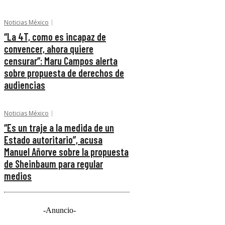
Noticias México
“La 4T, como es incapaz de
convencer, ahora quiere
censurar”: Maru Campos alerta
sobre propuesta de derechos de
audiencias
Noticias México
“Es un traje a la medida de un
Estado autoritario”, acusa
Manuel Añorve sobre la propuesta
de Sheinbaum para regular
medios
-Anuncio-