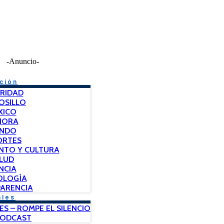
-Anuncio-
ción
RIDAD
OSILLO
XICO
NORA
NDO
ORTES
NTO Y CULTURA
LUD
NCIA
OLOGÍA
ARENCIA
ales
ES – ROMPE EL SILENCIO
PODCAST