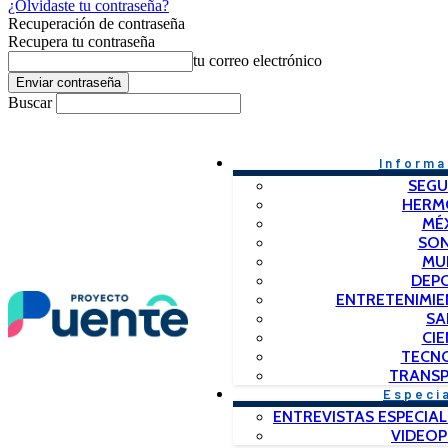
¿Olvidaste tu contraseña?
Recuperación de contraseña
Recupera tu contraseña
tu correo electrónico
Buscar
Informa
SEGU
HERM
MÉ
SO
MU
DEP
ENTRETENIMIE
SA
CIE
TECN
TRANSP
Especi
ENTREVISTAS ESPECIAL
VIDEO