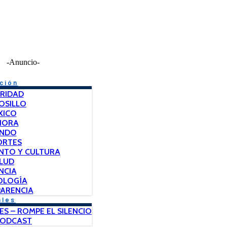
-Anuncio-
ción
RIDAD
OSILLO
XICO
NORA
NDO
ORTES
NTO Y CULTURA
LUD
NCIA
OLOGÍA
ARENCIA
ales
ES – ROMPE EL SILENCIO
PODCAST