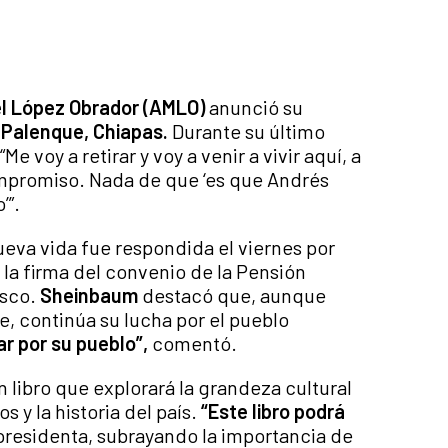
l López Obrador (AMLO)
anunció su
a
Palenque, Chiapas.
Durante su último
 voy a retirar y voy a venir a vivir aquí, a
mpromiso. Nada de que ‘es que Andrés
’”.
ueva vida fue respondida el viernes por
 la firma del convenio de la Pensión
asco.
Sheinbaum
destacó que, aunque
, continúa su lucha por el pueblo
ar por su pueblo”,
comentó.
n libro que explorará la grandeza cultural
s y la historia del país.
“Este libro podrá
presidenta, subrayando la importancia de