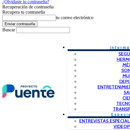
¿Olvidaste tu contraseña?
Recuperación de contraseña
Recupera tu contraseña
tu correo electrónico
Buscar
Informa
SEGU
HERM
MÉ
SO
MU
DEP
ENTRETENIMIE
SA
CIE
TECN
TRANSP
Especi
ENTREVISTAS ESPECIAL
VIDEO