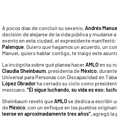
A pocos días de concluir su sexenio,
Andrés Manue
decisión de alejarse de la vida pública y mudarse 
evento en esta ciudad, el expresidente manifestó: “Me
Palenque
. Quiero que hagamos un acuerdo, un co
Manuel, quiero hablar contigo, te traigo este asunto
La incógnita sobre qué planea hacer
AMLO
en su n
Claudia Sheinbaum
, presidenta de
México
, durante
Universal para Personas con Discapacidad en Tab
López Obrador
ha cerrado su ciclo como presidente
mexicano.
“Él sigue luchando, su vida es eso: luch
Sheinbaum reveló que
AMLO
se dedica a escribir u
de
México
, con un enfoque en los pueblos originario
leerse en aproximadamente tres años”,
agregó la 