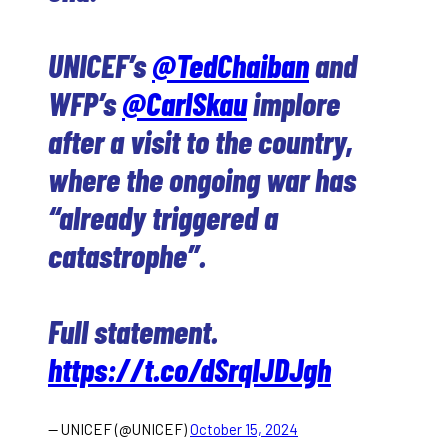
UNICEF’s
@TedChaiban
and
WFP’s
@CarlSkau
implore
after a visit to the country,
where the ongoing war has
“already triggered a
catastrophe”.
Full statement.
https://t.co/dSrqIJDJgh
— UNICEF (@UNICEF)
October 15, 2024