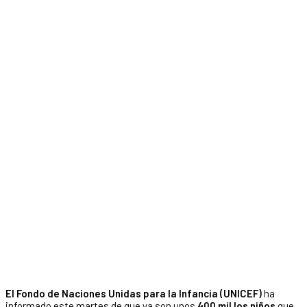
El Fondo de Naciones Unidas para la Infancia (UNICEF)
ha
informado este martes de que ya son unos
400 mil los niños
que