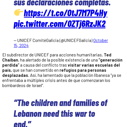
sus declaraciones completas.
https://t.co/OtJ7M7P4Hy
pic.twitter.com/0ZTj6RzJK2
— UNICEF ComitéGalicia (@UNICEFGalicia)
October
15, 2024
El subdirector de UNICEF para acciones humanitarias,
Ted
Chaiban
, ha alertado de la posible existencia de una
“generación
perdida”
a causa del conflicto tras
visitar varias escuelas del
país,
que se han convertido en
refugios para personas
desplazadas.
Así, ha lamentado que la población libanesa “ya se
enfrentaba a múltiples crisis antes de que comenzaran los
bombardeos de Israel”.
“The children and families of
Lebanon need this war to
end.”