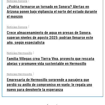
Noticias Sonora
¿Podría formarse un tornado en Sonora? Alertas en
Arizona ponen bajo vigilancia el norte del estado durante
el monzón
Noticias Sonora
Crece almacenamiento de agua en presas de Sonora,
superan niveles de agosto 2025; podrían llenarse este
año, según especialista
Noticias Hermosillo
Familia Villegas crea Tierra Viva, proyecto que rescata
abejas y promueve vida sustentable en Hermosillo
Noticias Hermosillo
Empresaria de Hermosillo sorprende a pasajera que
perdió su anillo de compromiso en vuelo: le regala uno
nuevo para devolverle la esperanza