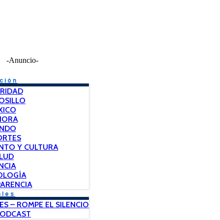
-Anuncio-
ción
RIDAD
OSILLO
XICO
NORA
NDO
ORTES
NTO Y CULTURA
LUD
NCIA
OLOGÍA
ARENCIA
ales
ES – ROMPE EL SILENCIO
PODCAST