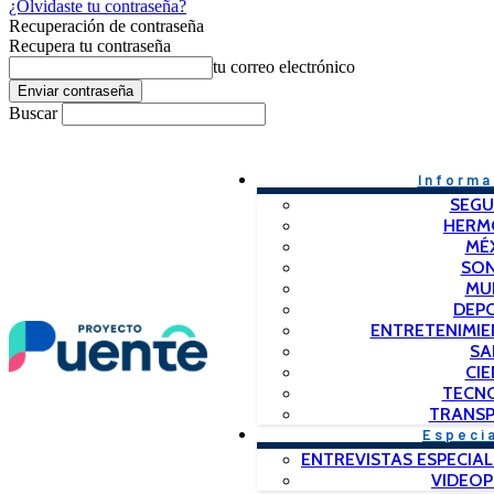
¿Olvidaste tu contraseña?
Recuperación de contraseña
Recupera tu contraseña
tu correo electrónico
Buscar
Informa
SEGU
HERM
MÉ
SO
MU
DEP
ENTRETENIMIE
SA
CIE
TECN
TRANSP
Especi
ENTREVISTAS ESPECIAL
VIDEO