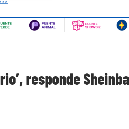
idad
ario’, responde Shein