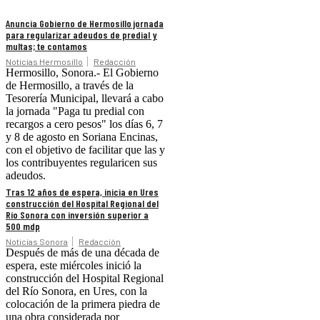
Anuncia Gobierno de Hermosillo jornada
para regularizar adeudos de predial y
multas; te contamos
Noticias Hermosillo
Redacción
Hermosillo, Sonora.- El Gobierno
de Hermosillo, a través de la
Tesorería Municipal, llevará a cabo
la jornada "Paga tu predial con
recargos a cero pesos" los días 6, 7
y 8 de agosto en Soriana Encinas,
con el objetivo de facilitar que las y
los contribuyentes regularicen sus
adeudos.
Tras 12 años de espera, inicia en Ures
construcción del Hospital Regional del
Río Sonora con inversión superior a
500 mdp
Noticias Sonora
Redacción
Después de más de una década de
espera, este miércoles inició la
construcción del Hospital Regional
del Río Sonora, en Ures, con la
colocación de la primera piedra de
una obra considerada por