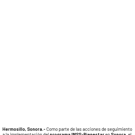
Hermosillo, Sonora.-
Como parte de las acciones de seguimiento
a la implementación del
programa IMSS-Bienestar
en
Sonora
, el