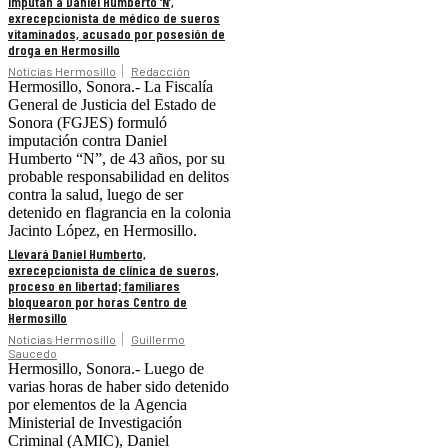
Imputan a Daniel Humberto ‘N’,
exrecepcionista de médico de sueros
vitaminados, acusado por posesión de
droga en Hermosillo
Noticias Hermosillo
Redacción
Hermosillo, Sonora.- La Fiscalía
General de Justicia del Estado de
Sonora (FGJES) formuló
imputación contra Daniel
Humberto “N”, de 43 años, por su
probable responsabilidad en delitos
contra la salud, luego de ser
detenido en flagrancia en la colonia
Jacinto López, en Hermosillo.
Llevará Daniel Humberto,
exrecepcionista de clínica de sueros,
proceso en libertad; familiares
bloquearon por horas Centro de
Hermosillo
Noticias Hermosillo
Guillermo
Saucedo
Hermosillo, Sonora.- Luego de
varias horas de haber sido detenido
por elementos de la Agencia
Ministerial de Investigación
Criminal (AMIC), Daniel