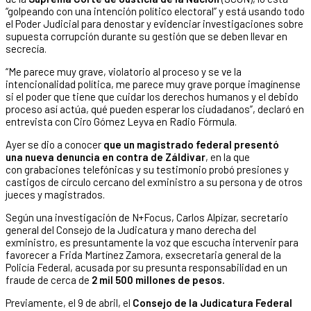
“golpeando con una intención político electoral” y está usando todo
el Poder Judicial para denostar y evidenciar investigaciones sobre
supuesta corrupción durante su gestión que se deben llevar en
secrecía.
“Me parece muy grave, violatorio al proceso y se ve la
intencionalidad política, me parece muy grave porque imagínense
si el poder que tiene que cuidar los derechos humanos y el debido
proceso así actúa, qué pueden esperar los ciudadanos”, declaró en
entrevista con Ciro Gómez Leyva en Radio Fórmula.
Ayer se dio a conocer
que un magistrado federal presentó
una nueva denuncia en contra de Záldivar
, en la que
con grabaciones telefónicas y su testimonio probó presiones y
castigos de círculo cercano del exministro a su persona y de otros
jueces y magistrados.
Según una investigación de N+Focus, Carlos Alpízar, secretario
general del Consejo de la Judicatura y mano derecha del
exministro, es presuntamente la voz que escucha intervenir para
favorecer a Frida Martínez Zamora, exsecretaria general de la
Policía Federal, acusada por su presunta responsabilidad en un
fraude de cerca de
2 mil 500 millones de pesos.
Previamente, el 9 de abril, el
Consejo de la Judicatura Federal