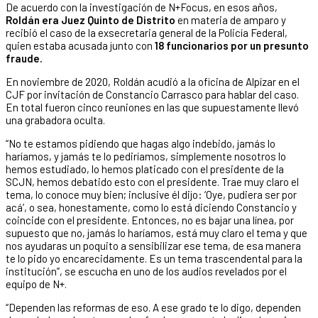
De acuerdo con la investigación de N+Focus, en esos años,
Roldán era Juez Quinto de Distrito
en materia de amparo y
recibió el caso de la exsecretaria general de la Policía Federal,
quien estaba acusada junto con
18 funcionarios por un presunto
fraude.
En noviembre de 2020, Roldán acudió a la oficina de Alpízar en el
CJF por invitación de Constancio Carrasco para hablar del caso.
En total fueron cinco reuniones en las que supuestamente llevó
una grabadora oculta.
“No te estamos pidiendo que hagas algo indebido, jamás lo
haríamos, y jamás te lo pediríamos, simplemente nosotros lo
hemos estudiado, lo hemos platicado con el presidente de la
SCJN, hemos debatido esto con el presidente. Trae muy claro el
tema, lo conoce muy bien; inclusive él dijo: ‘Oye, pudiera ser por
acá’, o sea, honestamente, como lo está diciendo Constancio y
coincide con el presidente. Entonces, no es bajar una línea, por
supuesto que no, jamás lo haríamos, está muy claro el tema y que
nos ayudaras un poquito a sensibilizar ese tema, de esa manera
te lo pido yo encarecidamente. Es un tema trascendental para la
institución”, se escucha en uno de los audios revelados por el
equipo de N+.
“Dependen las reformas de eso. A ese grado te lo digo, dependen