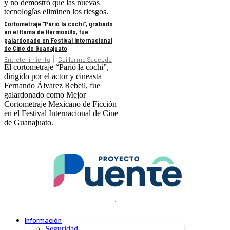
y no demostró que las nuevas
tecnologías eliminen los riesgos.
Cortometraje “Parió la cochi”, grabado
en el Itama de Hermosillo, fue
galardonado en Festival Internacional
de Cine de Guanajuato
Entretenimiento
Guillermo Saucedo
El cortometraje “Parió la cochi”,
dirigido por el actor y cineasta
Fernando Álvarez Rebeil, fue
galardonado como Mejor
Cortometraje Mexicano de Ficción
en el Festival Internacional de Cine
de Guanajuato.
.
Información
Seguridad