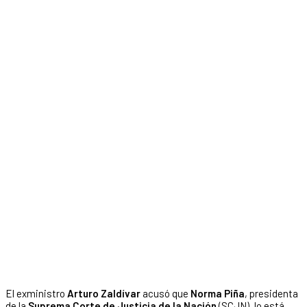
El exministro
Arturo Zaldívar
acusó que
Norma Piña
, presidenta
de la
Suprema Corte de Justicia de la Nación
(SCJN), lo está