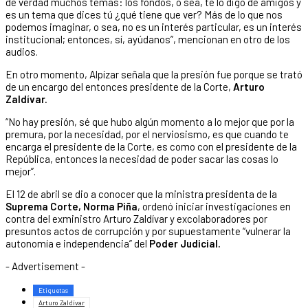
de verdad muchos temas: los fondos, o sea, te lo digo de amigos y
es un tema que dices tú ¿qué tiene que ver? Más de lo que nos
podemos imaginar, o sea, no es un interés particular, es un interés
institucional; entonces, sí, ayúdanos”, mencionan en otro de los
audios.
En otro momento, Alpízar señala que la presión fue porque se trató
de un encargo del entonces presidente de la Corte,
Arturo
Zaldívar.
“No hay presión, sé que hubo algún momento a lo mejor que por la
premura, por la necesidad, por el nerviosismo, es que cuando te
encarga el presidente de la Corte, es como con el presidente de la
República, entonces la necesidad de poder sacar las cosas lo
mejor”.
El 12 de abril se dio a conocer que la ministra presidenta de la
Suprema Corte, Norma Piña
, ordenó iniciar investigaciones en
contra del exministro Arturo Zaldívar y excolaboradores por
presuntos actos de corrupción y por supuestamente “vulnerar la
autonomía e independencia” del
Poder Judicial.
- Advertisement -
Etiquetas
Arturo Zaldívar