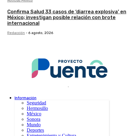
Noticias México
Confirma Salud 33 casos de ‘diarrea explosiva’ en
México; investigan posible relación con brote
internacional
Redacción
-
6 agosto, 2026
.
Información
Seguridad
Hermosillo
México
Sonora
Mundo
Deportes
Entretenimiento y Cultura