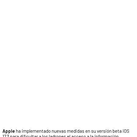
Apple
ha implementado nuevas medidas en su versión beta iOS
17.3 para dificultar a los ladrones el acceso a la información