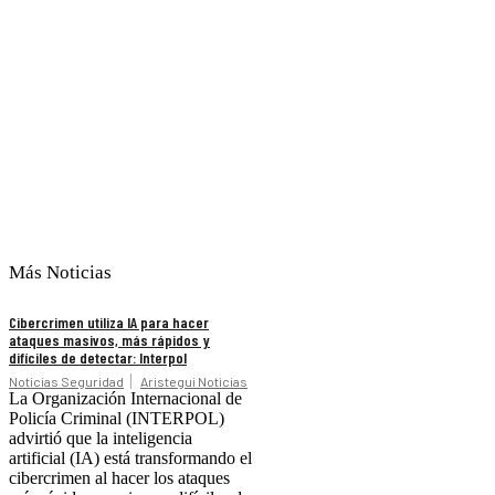
Más Noticias
Cibercrimen utiliza IA para hacer
ataques masivos, más rápidos y
difíciles de detectar: Interpol
Noticias Seguridad
Aristegui Noticias
La Organización Internacional de
Policía Criminal (INTERPOL)
advirtió que la inteligencia
artificial (IA) está transformando el
cibercrimen al hacer los ataques