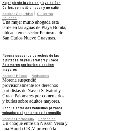
Mujer pierde la vida en playa de San
Carlos; se metió a nadar y no salió
Noticias Seguridad
Guillermo
Saucedo
Una mujer murió ahogada esta
tarde en las aguas de Playa Bonita,
ubicada en el sector Península de
San Carlos Nuevo Guaymas.
Morena suspende derechos de las
diputadas Nayeli Salvatori y Grace
Palomares por burlas a adultos
mayores
Noticias México
Redacción
Morena suspendió
provisionalmente los derechos
partidistas de Nayeli Salvatori y
Grace Palomares por comentarios
y burlas sobre adultos mayores.
Choque entre dos vehículos provoca
volcadura al poniente de Hermosillo
Noticias Hermosillo
Redacción
Un choque entre un Nissan Versa y
una Honda CR-V provocó la