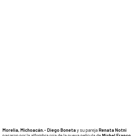
Morelia, Michoacán.- Diego Boneta
y su pareja
Renata Notni
pasaron por la alfombra roja de la nueva película de
Michel Franco