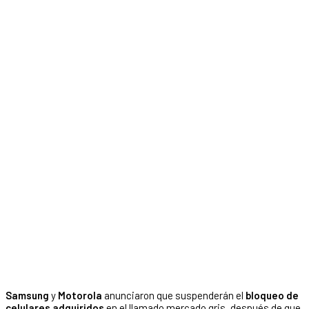
Samsung
y
Motorola
anunciaron que suspenderán el
bloqueo de
celulares adquiridos
en el llamado mercado gris, después de que