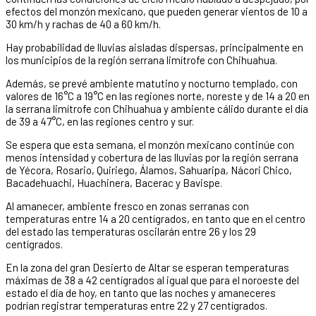
efectos del monzón mexicano, que pueden generar vientos de 10 a
30 km/h y rachas de 40 a 60 km/h.
Hay probabilidad de lluvias aisladas dispersas, principalmente en
los municipios de la región serrana limítrofe con Chihuahua.
Además, se prevé ambiente matutino y nocturno templado, con
valores de 16°C a 19°C en las regiones norte, noreste y de 14 a 20 en
la serrana limítrofe con Chihuahua y ambiente cálido durante el día
de 39 a 47°C, en las regiones centro y sur.
Se espera que esta semana, el monzón mexicano continúe con
menos intensidad y cobertura de las lluvias por la región serrana
de Yécora, Rosario, Quiriego, Álamos, Sahuaripa, Nácori Chico,
Bacadehuachi, Huachinera, Bacerac y Bavispe.
Al amanecer, ambiente fresco en zonas serranas con
temperaturas entre 14 a 20 centígrados, en tanto que en el centro
del estado las temperaturas oscilarán entre 26 y los 29
centígrados.
En la zona del gran Desierto de Altar se esperan temperaturas
máximas de 38 a 42 centígrados al igual que para el noroeste del
estado el día de hoy, en tanto que las noches y amaneceres
podrían registrar temperaturas entre 22 y 27 centígrados.