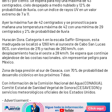
del 57 por ciento. Se espera para hoy una máxima de 43
centígrados, cielo despejado a medio nublado y 12% de
probabilidad de lluvia, con un índice de rayos UV en un valor
extremo de 7 a 11.
Ayer la máxima fue de 42 centígrados y se pronostica para
mañana una temperatura máxima de 42 con una mínima de 29
centígrados y 2% de probabilidad de lluvia
Huracán Dora. Categoría 4 en la escala Saffir-Simpson, esta
madrugada se localizó a 1260 km al suroeste de Cabo San Lucas
BCS, con vientos de 215 y rachas de 260 km/h, con
desplazamiento hacia el oeste a 28 km/h. Se espera que continúe
alejándose de las costas nacionales, sin representar peligro para
México.
Zona de baja presión al sur de Oaxaca, con 70% de probabilidad de
desarrollo ciclónico en los próximos 7 días.
Con información de la Comisión Nacional del Agua (CONAGUA),
Comité Estatal de Sanidad Vegetal de Sonora (CESAVESON) y
servicios meteorológicos oficiales de los Estados Unidos.
- Advertisement -