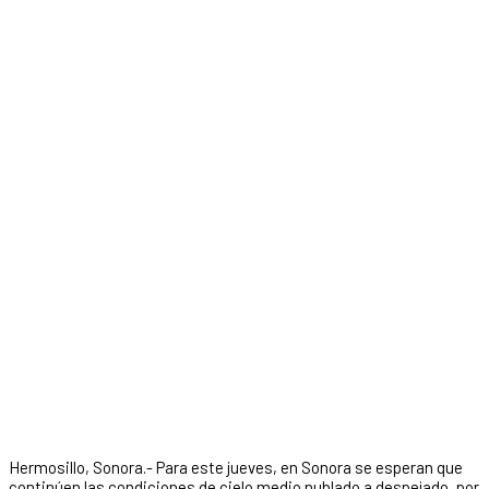
Hermosillo, Sonora.- Para este jueves, en Sonora se esperan que
continúen las condiciones de cielo medio nublado a despejado, por