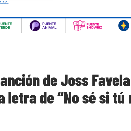
idad
canción de Joss Favela
a letra de “No sé si t