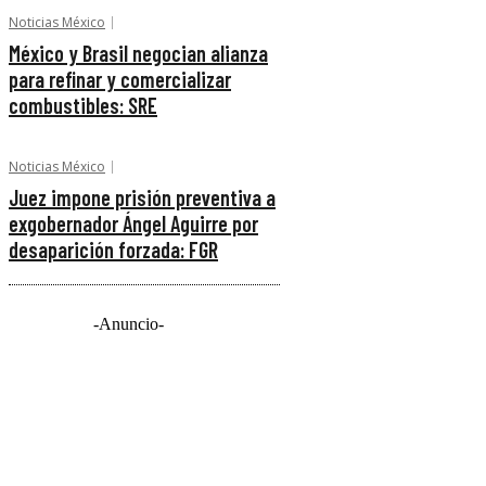
Noticias México
México y Brasil negocian alianza
para refinar y comercializar
combustibles: SRE
Noticias México
Juez impone prisión preventiva a
exgobernador Ángel Aguirre por
desaparición forzada: FGR
-Anuncio-