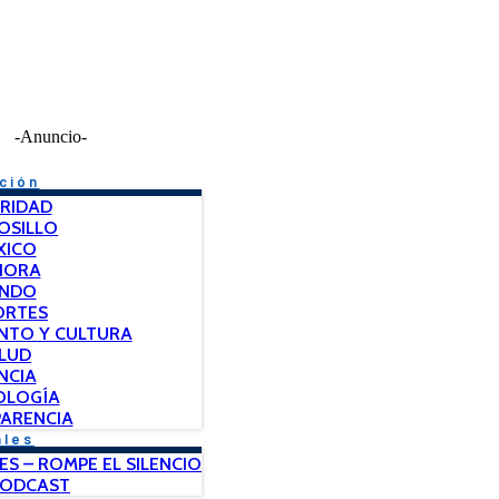
-Anuncio-
ción
RIDAD
OSILLO
XICO
NORA
NDO
ORTES
NTO Y CULTURA
LUD
NCIA
OLOGÍA
ARENCIA
ales
ES – ROMPE EL SILENCIO
PODCAST