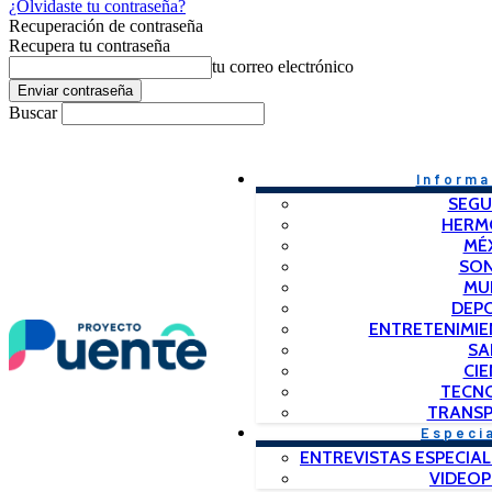
¿Olvidaste tu contraseña?
Recuperación de contraseña
Recupera tu contraseña
tu correo electrónico
Buscar
Informa
SEGU
HERM
MÉ
SO
MU
DEP
ENTRETENIMIE
SA
CIE
TECN
TRANSP
Especi
ENTREVISTAS ESPECIAL
VIDEO