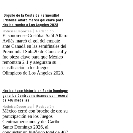
¡Orgullo de la Costa de Hermosillo!
Cristóbal Alfaro marca gol clave para
México rumbo a Los Ángeles 2028
Noticias Deportes
Redacción
El sonorense Cristóbal Saúl Alfaro
Avilés marcó el gol del empate
ante Canadá en las semifinales del
Premundial Sub-20 de Concacaf y
fue pieza clave para que México
remontara 2-1 y asegurara su
clasificación a los Juegos
Olímpicos de Los Ángeles 2028.
México hace historia en Santo Domingo:
gana los Centroamericanos con récord
de 407 medallas
Noticias Deportes
Redacción
México cerró con broche de oro su
participación en los Juegos
Centroamericanos y del Caribe
Santo Domingo 2026, al
conquistar un histórico total de 407