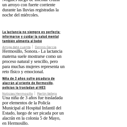
un arroyo con fuerte corriente
durante las lluvias registradas la
noche del miércoles.
La lactancia no siempre es perfecta:
informarse y cuidar la salud mental
también alimenta al bebé
Amiga date cuenta
Dennis Garcia
Hermosillo, Sonora.- La lactancia
materna suele mostrarse como un
proceso natural y sencillo, pero
para muchas mujeres representa un
reto físico y emocional.
Niña de 3 años sufre picadura de
alacrán al oriente de Hermosillo,
policías la trasladan al HIES
Noticias Hermosillo
Martín Vallejo
Una niña de 3 años fue trasladada
por elementos de la Policía
Municipal al Hospital Infantil del
Estado, luego de ser picada por un
alacrán en la colonia 5 de Mayo,
en Hermosillo.