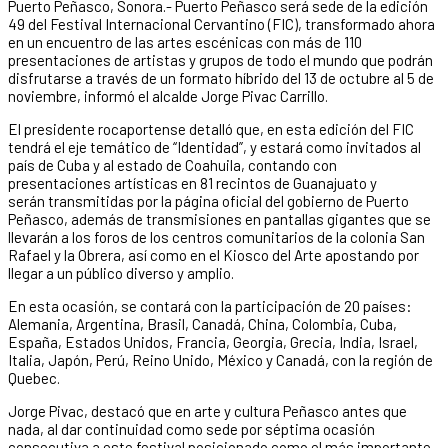
Puerto Peñasco, Sonora.- Puerto Peñasco será sede de la edición
49 del Festival Internacional Cervantino (FIC), transformado ahora
en un encuentro de las artes escénicas con más de 110
presentaciones de artistas y grupos de todo el mundo que podrán
disfrutarse a través de un formato híbrido del 13 de octubre al 5 de
noviembre, informó el alcalde Jorge Pivac Carrillo.
El presidente rocaportense detalló que, en esta edición del FIC
tendrá el eje temático de “Identidad”, y estará como invitados al
país de Cuba y al estado de Coahuila, contando con
presentaciones artísticas en 81 recintos de Guanajuato y
serán transmitidas por la página oficial del gobierno de Puerto
Peñasco, además de transmisiones en pantallas gigantes que se
llevarán a los foros de los centros comunitarios de la colonia San
Rafael y la Obrera, así como en el Kiosco del Arte apostando por
llegar a un público diverso y amplio.
En esta ocasión, se contará con la participación de 20 países:
Alemania, Argentina, Brasil, Canadá, China, Colombia, Cuba,
España, Estados Unidos, Francia, Georgia, Grecia, India, Israel,
Italia, Japón, Perú, Reino Unido, México y Canadá, con la región de
Quebec.
Jorge Pivac, destacó que en arte y cultura Peñasco antes que
nada, al dar continuidad como sede por séptima ocasión
consecutiva a este festival posicionado como el más importante