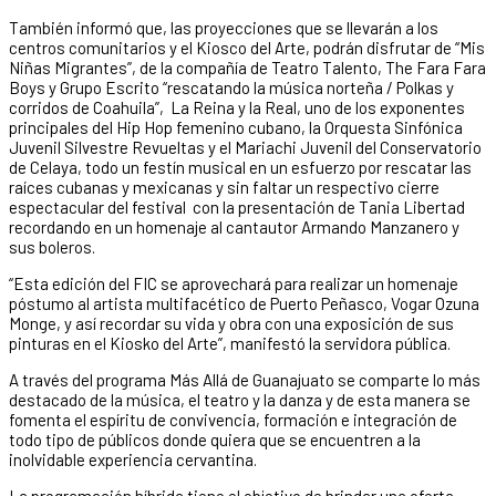
También informó que, las proyecciones que se llevarán a los
centros comunitarios y el Kiosco del Arte, podrán disfrutar de “Mis
Niñas Migrantes”, de la compañía de Teatro Talento, The Fara Fara
Boys y Grupo Escrito “rescatando la música norteña / Polkas y
corridos de Coahuila”, La Reina y la Real, uno de los exponentes
principales del Hip Hop femenino cubano, la Orquesta Sinfónica
Juvenil Silvestre Revueltas y el Mariachi Juvenil del Conservatorio
de Celaya, todo un festín musical en un esfuerzo por rescatar las
raíces cubanas y mexicanas y sin faltar un respectivo cierre
espectacular del festival con la presentación de Tania Libertad
recordando en un homenaje al cantautor Armando Manzanero y
sus boleros.
“Esta edición del FIC se aprovechará para realizar un homenaje
póstumo al artista multifacético de Puerto Peñasco, Vogar Ozuna
Monge, y así recordar su vida y obra con una exposición de sus
pinturas en el Kiosko del Arte”, manifestó la servidora pública.
A través del programa Más Allá de Guanajuato se comparte lo más
destacado de la música, el teatro y la danza y de esta manera se
fomenta el espíritu de convivencia, formación e integración de
todo tipo de públicos donde quiera que se encuentren a la
inolvidable experiencia cervantina.
La programación híbrida tiene el objetivo de brindar una oferta