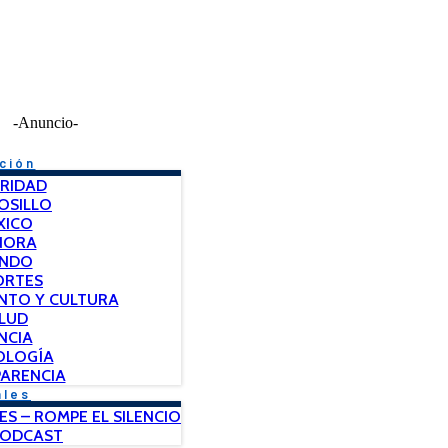
-Anuncio-
ción
RIDAD
OSILLO
XICO
NORA
NDO
ORTES
NTO Y CULTURA
LUD
NCIA
OLOGÍA
ARENCIA
ales
ES – ROMPE EL SILENCIO
PODCAST