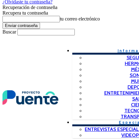
¿Olvidaste tu contraseña?
Recuperación de contraseña
Recupera tu contraseña
tu correo electrónico
Buscar
Informa
SEGU
HERM
MÉ
SO
MU
DEP
ENTRETENIMIE
SA
CIE
TECN
TRANSP
Especi
ENTREVISTAS ESPECIAL
VIDEO