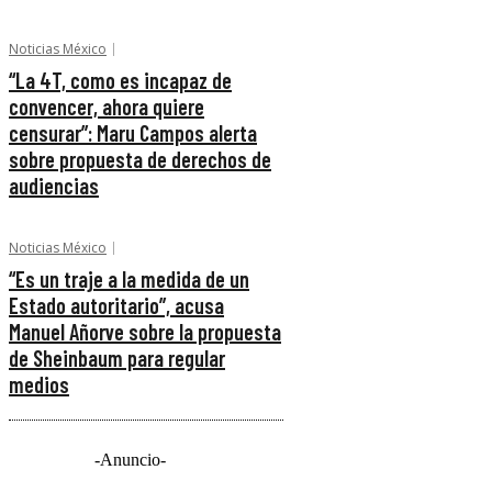
Noticias México
“La 4T, como es incapaz de
convencer, ahora quiere
censurar”: Maru Campos alerta
sobre propuesta de derechos de
audiencias
Noticias México
“Es un traje a la medida de un
Estado autoritario”, acusa
Manuel Añorve sobre la propuesta
de Sheinbaum para regular
medios
-Anuncio-