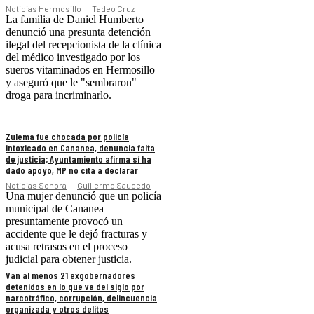
Noticias Hermosillo
Tadeo Cruz
La familia de Daniel Humberto
denunció una presunta detención
ilegal del recepcionista de la clínica
del médico investigado por los
sueros vitaminados en Hermosillo
y aseguró que le "sembraron"
droga para incriminarlo.
Zulema fue chocada por policía
intoxicado en Cananea, denuncia falta
de justicia; Ayuntamiento afirma sí ha
dado apoyo, MP no cita a declarar
Noticias Sonora
Guillermo Saucedo
Una mujer denunció que un policía
municipal de Cananea
presuntamente provocó un
accidente que le dejó fracturas y
acusa retrasos en el proceso
judicial para obtener justicia.
Van al menos 21 exgobernadores
detenidos en lo que va del siglo por
narcotráfico, corrupción, delincuencia
organizada y otros delitos