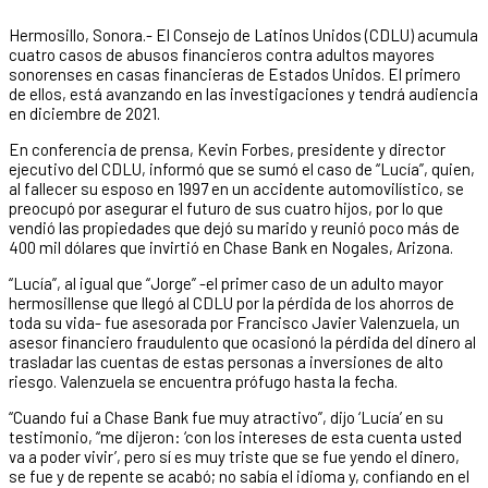
Hermosillo, Sonora.- El Consejo de Latinos Unidos (CDLU) acumula
cuatro casos de abusos financieros contra adultos mayores
sonorenses en casas financieras de Estados Unidos. El primero
de ellos, está avanzando en las investigaciones y tendrá audiencia
en diciembre de 2021.
En conferencia de prensa, Kevin Forbes, presidente y director
ejecutivo del CDLU, informó que se sumó el caso de “Lucía”, quien,
al fallecer su esposo en 1997 en un accidente automovilístico, se
preocupó por asegurar el futuro de sus cuatro hijos, por lo que
vendió las propiedades que dejó su marido y reunió poco más de
400 mil dólares que invirtió en Chase Bank en Nogales, Arizona.
“Lucía”, al igual que “Jorge” -el primer caso de un adulto mayor
hermosillense que llegó al CDLU por la pérdida de los ahorros de
toda su vida- fue asesorada por Francisco Javier Valenzuela, un
asesor financiero fraudulento que ocasionó la pérdida del dinero al
trasladar las cuentas de estas personas a inversiones de alto
riesgo. Valenzuela se encuentra prófugo hasta la fecha.
“Cuando fui a Chase Bank fue muy atractivo”, dijo ‘Lucía’ en su
testimonio, “me dijeron: ‘con los intereses de esta cuenta usted
va a poder vivir’, pero sí es muy triste que se fue yendo el dinero,
se fue y de repente se acabó; no sabía el idioma y, confiando en el