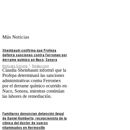
Más Noticias
Sheinbaum confirma que Profepa
definirá sanciones contra Ferromex por
derrame químico en Naco, Sonora
Noticias Sonora
Redacción
Claudia Sheinbaum informó que la
Profepa determinará las sanciones
administrativas contra Ferromex
por el derrame químico ocurrido en
Naco, Sonora, mientras continúan
las labores de remediación.
Familiares denuncian detención ilegal
de Daniel Humberto, recepcionista de la
clínica del doctor de sueros
vitaminados en Hermosillo