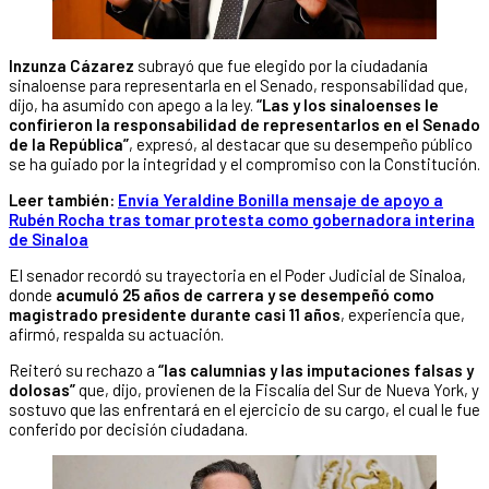
Inzunza Cázarez
subrayó que fue elegido por la ciudadanía
sinaloense para representarla en el Senado, responsabilidad que,
dijo, ha asumido con apego a la ley.
“Las y los sinaloenses le
confirieron la responsabilidad de representarlos en el Senado
de la República”
, expresó, al destacar que su desempeño público
se ha guiado por la integridad y el compromiso con la Constitución.
Leer también:
Envía Yeraldine Bonilla mensaje de apoyo a
Rubén Rocha tras tomar protesta como gobernadora interina
de Sinaloa
El senador recordó su trayectoria en el Poder Judicial de Sinaloa,
donde
acumuló 25 años de carrera y se desempeñó como
magistrado presidente durante casi 11 años
, experiencia que,
afirmó, respalda su actuación.
Reiteró su rechazo a
“las calumnias y las imputaciones falsas y
dolosas”
que, dijo, provienen de la Fiscalía del Sur de Nueva York, y
sostuvo que las enfrentará en el ejercicio de su cargo, el cual le fue
conferido por decisión ciudadana.