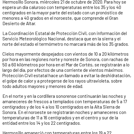
Hermosillo Sonora, miércoles 21 de octubre de 2020. Para hoy se
espera un día caluroso con temperaturas entre los 35 y los 40
centígrados en la mayor parte del estado con un pronóstico de
menores a 40 grados en el noroeste, que comprende el Gran
Desierto de Altar.
La Coordinación Estatal de Protección Civil, con información del
Servicio Meteorológico Nacional, destaca que en la sierra y el
norte del estado el termómetro no marcará más de los 35 grados.
Cielos mayormente despejados con vientos de 10 a 20 kilómetros
por hora en las regiones norte y noreste de Sonora, con rachas de
50 a 60 kilómetros por hora en el Mar de Cortés, se registrarán a lo
largo del día, por efectos de una corriente de vientos máximos.
Protección Civil estatal hace un llamado a evitar la deshidratación,
el golpe de calor y a protegerse de los rayos ultravioleta, sobre
todo adultos mayores y menores de edad.
En el norte y en la cordillera sonorense continuarán las noches y
amaneceres de frescos a templados con temperaturas de 5 a 17
centígrados y de los 4 a los 10 centígrados en la Alta Sierra de
Sonora. En el noroeste se registrarán noches y amaneceres con
temperaturas de 11 a 16 centígrados y en el centro y sur de la
entidad entre los 14 y los 22 centígrados.
Hermosillo amaneció con temperaturas entre los 19 a 22