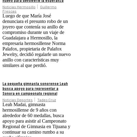
nuevo para devolverle la esperanza
Noticias Hermosillo
Guillermo
Frescas
Luego de que María José
denunciara el presunto robo de un
joyero que contenía su anillo de
compromiso durante un viaje de
Guadalajara a Hermosillo, la
empresaria hermosillense Norma
Palafox, propietaria de Palafox
Jewelry, decidió regalarle un nuevo
anillo con características muy
similares al que perdió.
La pequeña gimnasta sonorense Leah
busca apoyo para representar a
Sonora en campeonato regional
Noticias Deportes
Tadeo Cruz
Leah Madai, gimnasta
hermosillense de 9 años con
alrededor de 60 medallas, busca
apoyo para asistir al Campeonato
Regional de Gimnasia en Tijuana y
continuar su camino rumbo a su