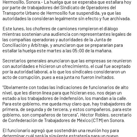
Hermosillo, Sonora.- La huelga que se esperaba que estallara hoy
por parte de trabajadores del Sindicato de Operadores del
Transporte Urbano de Hermosillo fue suspendida, ya que las
autoridades la consideran legalmente sin efecto y fue archivada.
Este lunes, los choferes de camiones rompieron el diálogo
mientras sostenían una audiencia con representantes legales de
las compañías operadoras y autoridades de la Junta de
Conciliación y Arbitraje, y anunciaron que se prepararían para
estallar la huelga este martes a las 05:00 de la mañana.
Secretarios generales anunciaron que las empresas se reunieron
con autoridades e hicieron un ofrecimiento, el cual fue aceptado
por la autoridad laboral, a lo que los sindicales consideraron un
acto de corrupción, pues a esa junta no fueron invitados.
“Obviamente con todas las indicaciones de funcionarios de alto
nivel, que les dieron línea para que hicieran eso, nos dejan un
estado a los trabajadores de indefensión, los mandan a la calle.
Para este gobierno, me queda muy claro que, hay trabajadores de
primera, de segunda y de tercera, y estos compañeros, para este
gobierno, son compañeros de tercera”, Héctor Robles, secretario
de Confederación de Trabajadores de México (CTM) en Sonora.
El funcionario agregó que sostendrán una reunión hoy para
determinar cuál será la siguiente estrategia para un nuevo