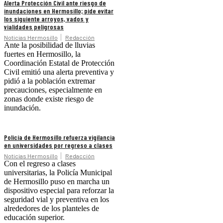
Alerta Protección Civil ante riesgo de
inundaciones en Hermosillo; pide evitar
los siguiente arroyos, vados y
vialidades peligrosas
Noticias Hermosillo
Redacción
Ante la posibilidad de lluvias
fuertes en Hermosillo, la
Coordinación Estatal de Protección
Civil emitió una alerta preventiva y
pidió a la población extremar
precauciones, especialmente en
zonas donde existe riesgo de
inundación.
Policía de Hermosillo refuerza vigilancia
en universidades por regreso a clases
Noticias Hermosillo
Redacción
Con el regreso a clases
universitarias, la Policía Municipal
de Hermosillo puso en marcha un
dispositivo especial para reforzar la
seguridad vial y preventiva en los
alrededores de los planteles de
educación superior.