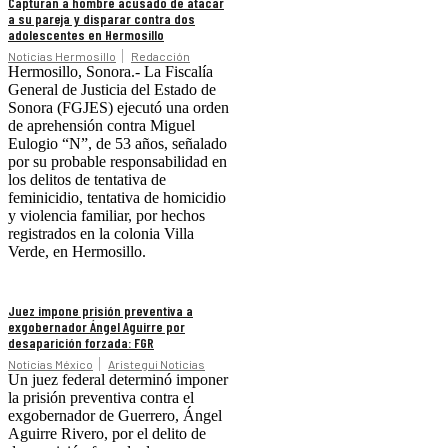
Capturan a hombre acusado de atacar
a su pareja y disparar contra dos
adolescentes en Hermosillo
Noticias Hermosillo
Redacción
Hermosillo, Sonora.- La Fiscalía
General de Justicia del Estado de
Sonora (FGJES) ejecutó una orden
de aprehensión contra Miguel
Eulogio “N”, de 53 años, señalado
por su probable responsabilidad en
los delitos de tentativa de
feminicidio, tentativa de homicidio
y violencia familiar, por hechos
registrados en la colonia Villa
Verde, en Hermosillo.
Juez impone prisión preventiva a
exgobernador Ángel Aguirre por
desaparición forzada: FGR
Noticias México
Aristegui Noticias
Un juez federal determinó imponer
la prisión preventiva contra el
exgobernador de Guerrero, Ángel
Aguirre Rivero, por el delito de