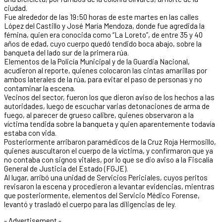
ciudad.
Fue alrededor de las 19:50 horas de este martes en las calles
López del Castillo y José María Mendoza, donde fue agredida la
fémina, quien era conocida como “La Loreto”, de entre 35 y 40
años de edad, cuyo cuerpo quedó tendido boca abajo, sobre la
banqueta del lado sur de la primera rúa.
Elementos de la Policía Municipal y de la Guardia Nacional,
acudieron al reporte, quienes colocaron las cintas amarillas por
ambos laterales de la rúa, para evitar el paso de personas y no
contaminar la escena.
Vecinos del sector, fueron los que dieron aviso de los hechos a las
autoridades, luego de escuchar varias detonaciones de arma de
fuego, al parecer de grueso calibre, quienes observaron a la
víctima tendida sobre la banqueta y quien aparentemente todavía
estaba con vida.
Posteriormente arribaron paramédicos de la Cruz Roja Hermosillo,
quienes auscultaron el cuerpo de la víctima, y confirmaron que ya
no contaba con signos vitales, por lo que se dio aviso a la Fiscalía
General de Justicia del Estado (FGJE).
Al lugar, arribó una unidad de Servicios Periciales, cuyos peritos
revisaron la escena y procedieron a levantar evidencias, mientras
que posteriormente, elementos del Servicio Médico Forense,
levantó y trasladó el cuerpo para las diligencias de ley.
- Advertisement -