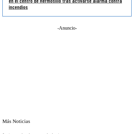
en el centro de Hermosillo tras activarse alarma contra
incendios
-Anuncio-
Más Noticias