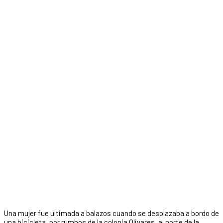
Una mujer fue ultimada a balazos cuando se desplazaba a bordo de
una bicicleta, por rumbos de la colonia Olivares, al norte de la