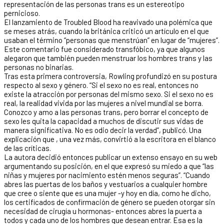
representación de las personas trans es un estereotipo
pernicioso.
El lanzamiento de Troubled Blood ha reavivado una polémica que
se meses atrás, cuando la británica criticó un artículo en el que
usaban el término “personas que menstrúan” en lugar de “mujeres”.
Este comentario fue considerado transfóbico, ya que algunos
alegaron que también pueden menstruar los hombres trans y las
personas no binarias.
Tras esta primera controversia, Rowling profundizó en su postura
respecto al sexo y género. “Si el sexo no es real, entonces no
existe la atracción por personas del mismo sexo. Si el sexo no es
real, la realidad vivida por las mujeres a nivel mundial se borra.
Conozco y amo a las personas trans, pero borrar el concepto de
sexo les quita la capacidad a muchos de discutir sus vidas de
manera significativa. No es odio decir la verdad”, publicó. Una
explicación que , una vez más, convirtió a la escritora en el blanco
de las críticas.
La autora decidió entonces publicar un extenso ensayo en su web
argumentando su posición, en el que expresó su miedo a que “las
niñas y mujeres por nacimiento estén menos seguras”. “Cuando
abres las puertas de los baños y vestuarios a cualquier hombre
que cree o siente que es una mujer -y hoy en día, como he dicho,
los certificados de confirmación de género se pueden otorgar sin
necesidad de cirugía u hormonas- entonces abres la puerta a
todos y cada uno de los hombres que desean entrar. Esa es la