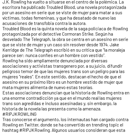
J.K. Rowling ha vuelto a situarse en el centro de la polémica. La
escritora ha publicado Troubled Blood, una novela protagonizada
por un asesino en serie que se viste de mujer para matar a sus
víctimas, todas femeninas, y que ha desatado de nuevo las
acusaciones de transfobia contra la autora.
Troubled Blood es la quinta novela de la saga policiaca de Rowling
protagonizada por el detective Cormoran Strike. Según ha
desvelado The Telegraph, la obra se centra en un asesino en serie
que se viste de mujer y un caso sin resolver desde 1974. Jake
Kerridge de The Telegraph escribió en su crítica que “la moraleja
parece ser: nunca confíes en un hombre con vestido”.
Rowling ha sido ampliamente denunciada por diversas
asociaciones y activistas transgenero por, a su juicio, difundir
peligroso temor de que las mujeres trans son un peligro para las
mujeres “reales”. En este sentido, destacan el hecho de que el
asesino en su próximo libro es un hombre vestido de mujer que
mata mujeres alimenta de nuevo estas teorías.
Estas asociaciones denuncian que la historia de Rowling entra en
una enorme contradicción ya que en el mundo real las mujeres
trans son agredidas e incluso asesinadas y, sin embargo, la
historia de la novela las presenta como la amenaza.
#RIPJKROWLING
Tras conocerse el argumento, los internautas han cargado contra
Rowling en Twitter, donde se ha convertido en trending topic el
hashtag #RIPJKRowling. Algunos usuarios consideran que esta