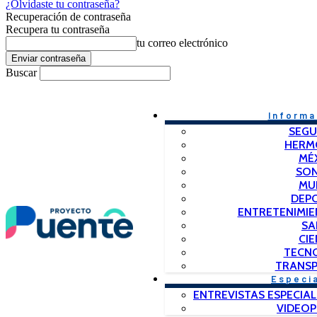
¿Olvidaste tu contraseña?
Recuperación de contraseña
Recupera tu contraseña
tu correo electrónico
Buscar
Informa
SEGU
HERM
MÉ
SO
MU
DEP
ENTRETENIMIE
SA
CIE
TECN
TRANSP
Especi
ENTREVISTAS ESPECIAL
VIDEO