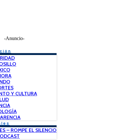
-Anuncio-
ción
RIDAD
OSILLO
XICO
NORA
NDO
ORTES
NTO Y CULTURA
LUD
NCIA
OLOGÍA
ARENCIA
ales
ES – ROMPE EL SILENCIO
PODCAST