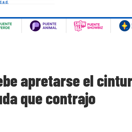
idad
be apretarse el cintur
uda que contrajo