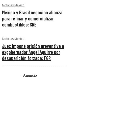
Noticias México
México y Brasil negocian alianza
para refinar y comercializar
combustibles: SRE
Noticias México
Juez impone prisión preventiva a
exgobernador Ángel Aguirre por
desaparición forzada: FGR
-Anuncio-